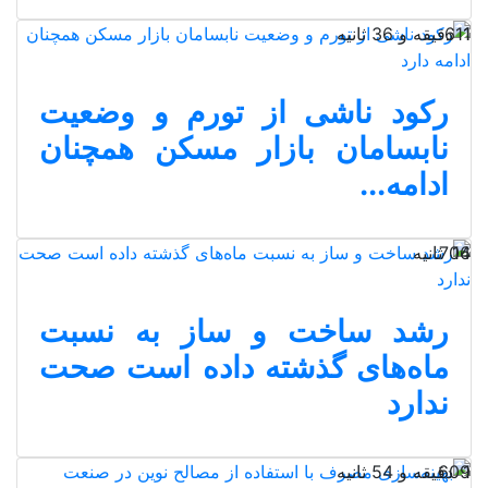
1 دقیقه و 36 ثانیه
611
رکود ناشی از تورم و وضعیت
نابسامان بازار مسکن همچنان
ادامه...
14 ثانیه
706
رشد ساخت و ساز به نسبت
ماه‌های گذشته داده است صحت
ندارد
1 دقیقه و 54 ثانیه
609