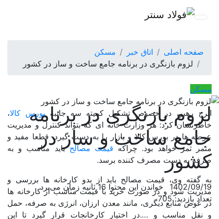
صفحه اصلی
اتاق خبر
مسکن
لزوم بازنگری در برنامه جامع ساخت و ساز در کشور
مسکن
لزوم بازنگری در برنامه
ایرج رهبر، در خصوص تشکیل کمیته سه جانبه
بورس کالا
،
خاطرنشان کرد: هر وزارت خانه ای که بتواند کنترل و مدیریت
جامع ساخت و ساز در
عرضه ها در بورس کالا و بازار را به دست گیرد، قطعا مفید و
مثمر ثمر خواهد بود. چراکه
قیمت مصالح
باید مناسب و به
کشور
صرفه به دست مصرف کننده برسد.
به گفته وی، قیمت مصالح باید از بدو کارخانه ها بررسی و
1402/09/19
خواندن این محتوا 16 ثانیه زمان می‌برد
مدیریت شود و در صورت خرید با قیمت مناسب از کارخانه ها
تعداد بازدید: 705
در عوض منابع دیگری، مانند معدن ارزان، انرژی به صرفه، حمل
و نقل مناسب و ….در اختیار کارخانجات قرار گیرد تا این