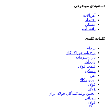
دسته‌بندی موضوعی
آهن‌آلات
اقتصاد
مسکن
دانشنامه
کلمات کلیدی
برجام
نرخ پایه خوراک گاز
بازار-سرمایه
واردات
قیمت فولاد
مسکن
آهن
بورس کالا
فولاد
فولاد
انجمن تولیدکنندگان فولاد ایران
ناودانی
فولاد