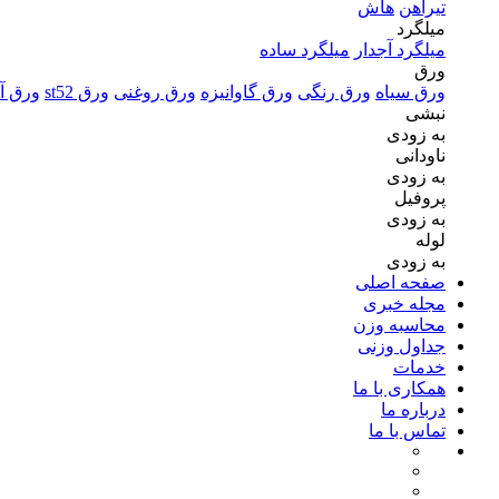
تیرآهن
هاش
میلگرد
میلگرد آجدار
میلگرد ساده
ورق
ورق سیاه
ورق رنگی
ورق گاوانیزه
ورق روغنی
ورق st52
ورق آل
نبشی
به زودی
ناودانی
به زودی
پروفیل
به زودی
لوله
به زودی
صفحه اصلی
مجله خبری
محاسبه وزن
جداول وزنی
خدمات
همکاری با ما
درباره ما
تماس با ما