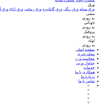
میلگرد آجدار
میلگرد ساده
ورق
ورق سیاه
ورق رنگی
ورق گاوانیزه
ورق روغنی
ورق st52
ورق آل
نبشی
به زودی
ناودانی
به زودی
پروفیل
به زودی
لوله
به زودی
صفحه اصلی
مجله خبری
محاسبه وزن
جداول وزنی
خدمات
همکاری با ما
درباره ما
تماس با ما