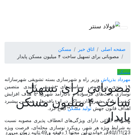
صفحه اصلی
اتاق خبر
مسکن
مصوباتی برای تسهیل ساخت ۴ میلیون مسکن پایدار
مسکن
مهرداد بذرپاش
وزیر راه و شهرسازی بسته تشویقی شهرسازانه
مصوباتی برای تسهیل
۱۹ بندی درخصوص سیاست‌های تشویقی کالبدی متضمن
نوسازی بافت‌های فرسوده و ناکارآمد شهری، با هدف افزایش
ساخت ۴ میلیون مسکن
کیفیت زندگی شهروندان ساکن در این بافت‌ها و همچنین پیشبرد
اهداف قانون جهش
تولید مسکن
ابلاغ کرد.
پایدار
مصوبات ابلاغی دارای ویژگی‌های انعطاف پذیری مصوبه نسبت
به شرایط ویژه هر شهر، رویکرد نوسازی محله‌ای، فرصت ویژه
1401/11/23
خواندن این محتوا 1 دقیقه و 49 ثانیه زمان می‌برد
برای سازندگان و مالکان، توانمندسازی اقتصادی ساکنان بافت