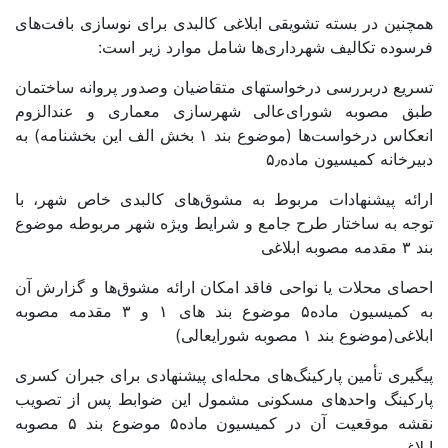
همچنین در بسته تشویقی ابلاغی کالبدی برای نوسازی بافت‌های
فرسوده تکالیف شهرداری‌ها شامل موارد زیر است:
تسریع دربررسی درخواستهای متقاضیان وصدور پروانه­ ساختمان
طبق مصوبه شورای‌عالی شهرسازی معماری و عندالزوم
انعکاس درخواست‌ها (موضوع بند ۱ بخش الف این بخشنامه) به
دبیرخانه کمیسیون ماده۵٫
ارائه پیشنهادات مربوط به مشوق‌های کالبدی خاص شهر، با
توجه به ساختار طرح جامع و شرایط ویژه شهر مربوطه موضوع
بند ۳ مقدمه مصوبه ابلاغی
احصای محلات یا نواحی فاقد امکان ارائه مشوق‌ها و گزارش آن
به کمیسیون ماده۵ موضوع بند های ۱ و ۳ مقدمه مصوبه
ابلاغی(موضوع بند ۱ مصوبه شورایعالی)
پیگیری تأمین پارکینگ‌های محله‌ای پیشنهادی برای جبران کسری
پارکینگ واحدهای مسکونی مشمول این ضوابط پس از تصویب
نقشه موقعیت آن در کمیسیون ماده۵ موضوع بند ۵ مصوبه
ابلاغی