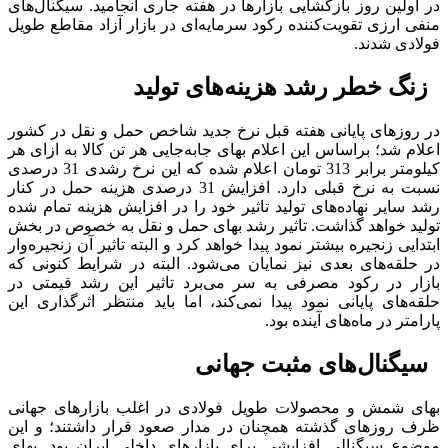
در اولین روز بازگشایی بازارها در هفته جاری انجامید. سیگنال‌های
منفی ارزی تقویت‌کننده رکود سرمایه‌ای در بازار آزاد مقاطع طویل
فولادی شدند.
زنگ خطر رشد هزینه‌های تولید
در روزهای پایانی هفته قبل نرخ جدید شاخص حمل و نقل در کشور
اعلام شد؛ براساس این اعلام بهای جابه‌جایی هر تن کالا به ازای هر
کیلومتر برابر 313 تومان اعلام شده که این نرخ رشدی 31 درصدی
نسبت به نرخ قبلی دارد. افزایش 31 درصدی هزینه حمل در کنار
رشد سایر نهاده‌های تولید تاثیر خود را در افزایش هزینه تمام شده
تولید خواهد گذاشت. تاثیر رشد بهای حمل و نقل به خصوص در بخش
ابتدایی زنجیره بیشتر نمود پیدا خواهد کرد و البته تاثیر آن زنجیره‌وار
در حلقه‌های بعدی نیز نمایان می‌شود. البته در شرایط کنونی که
بازار در رکود مصرفی به سر می‌برد تاثیر این رشد قیمتی در
حلقه‌های پایانی نمود پیدا نمی‌کند، اما باید منتظر اثرگذاری این
پارامتر در ماه‌های آینده بود.
سیگنال‌های مثبت جهانی
بهای شمش و محصولات طویل فولادی در اغلب بازارهای جهانی
ظرف روزهای گذشته همچنان در مدار صعود قرار داشتند؛ و این
موضوع سیگنالی افزایشی برای بازارهای داخلی ایران بود. بهای