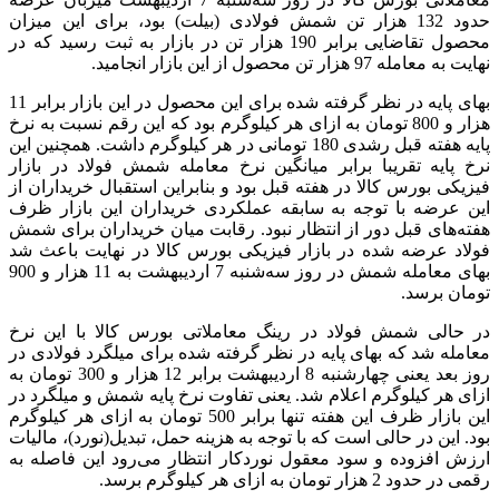
حدود 132 هزار تن شمش فولادی (بیلت) بود، برای این میزان
محصول تقاضایی برابر 190 هزار تن در بازار به ثبت رسید که در
نهایت به معامله 97 هزار تن محصول از این بازار انجامید.
بهای پایه در نظر گرفته شده برای این محصول در این بازار برابر 11
هزار و 800 تومان به ازای هر کیلوگرم بود که این رقم نسبت به نرخ
پایه هفته قبل رشدی 180 تومانی در هر کیلوگرم داشت. همچنین این
نرخ پایه تقریبا برابر میانگین نرخ معامله شمش فولاد در بازار
فیزیکی بورس کالا در هفته قبل بود و بنابراین استقبال خریداران از
این عرضه با توجه به سابقه عملکردی خریداران این بازار ظرف
هفته‌های قبل دور از انتظار نبود. رقابت میان خریداران برای شمش
فولاد عرضه شده در بازار فیزیکی بورس کالا در نهایت باعث شد
بهای معامله شمش در روز سه‌شنبه 7 اردیبهشت به 11 هزار و 900
تومان برسد.
در حالی شمش فولاد در رینگ معاملاتی بورس کالا با این نرخ
معامله شد که بهای پایه در نظر گرفته شده برای میلگرد فولادی در
روز بعد یعنی چهارشنبه 8 اردیبهشت برابر 12 هزار و 300 تومان به
ازای هر کیلوگرم اعلام شد. یعنی تفاوت نرخ پایه شمش و میلگرد در
این بازار ظرف این هفته تنها برابر 500 تومان به ازای هر کیلوگرم
بود. این در حالی است که با توجه به هزینه حمل، تبدیل‌(‌نورد‌)، مالیات
ارزش افزوده و سود معقول نوردکار انتظار می‌رود این فاصله به
رقمی در حدود 2 هزار تومان به ازای هر کیلوگرم برسد.