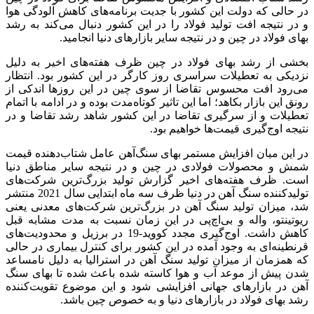
در حالی که دولت این کشور با جدیت برنامه‌های کاهش آلودگی هوا
و در نتیجه افت تولید فولاد را در این کشور دنبال می‌کند به رشد
بهای فولاد در چین و در نتیجه سایر بازارهای دنیا انجامید.
بخشی از رشد بهای فولاد در چین ظرف هفته‌های اخیر به دلیل
نزدیکی به تعطیلات سراسری روز کارگر در این کشور بود. انتظار
می‌رود افت محسوس تقاضا از سوی چین در این روزها اندکی از
رونق این بازار بکاهد؛ اما این تاثیر کوتاه‌مدت بوده و در ادامه با اتمام
تعطیلات و از سرگیری تقاضا در این کشور شاهد رشد تقاضا و در
نتیجه اوج‌گیری قیمت‌ها خواهیم بود.
در این میان افزایش مستمر بهای سنگ‌آهن عامل شتاب‌دهنده قیمت
شمش و محصولات فولادی در چین و در نتیجه سایر مناطق دنیا
است. ظرف هفته‌های اخیر گزارش تولید بزرگ‌ترین شرکت‌های
تولیدکننده سنگ آهن در دنیا ظرف سه ماه ابتدایی سال 2021 منتشر
شد، میزان تولید سنگ آهن در بزرگ‌ترین شرکت‌های معدنی یعنی
ریوتینتو، واله و بی‌اچ‌پی در این زمان نسبت به مدت مشابه قبل
کاهش داشت. اوج‌گیری مجدد کووید-19 در برزیل و محدودیت‌های
قرنطینه‌ای به وجود آمده در این کشور برای کنترل بیماری در حالی
که همزمان از میزان تولید سنگ آهن در استرالیا به دلیل نامساعد
شدن پیش از موعد آب و هوا کاسته شده باعث شده تا بهای سنگ
آهن در بازارهای جهانی افزایشی شود و این موضوع تقویت‌کننده
رشد بهای فولاد در بازارهای دنیا و به خصوص چین باشد.