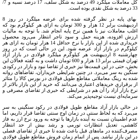
کل معاملات میلگرد 49 درصد به شکل سلف، 17 درصد نسیه و 7/
33 درصد به شکل نقدی بوده است.
بهای پایه در نظر گرفته شده برای عرضه میلگرد در روز 8
اردیبهشت برابر 12 هزار و 300 تومان به ازای هر کیلوگرم بود که
اغلب معاملات نیز با همین نرخ پایه انجام شد. با توجه به مالیات
ارزش افزوده، هزینه حمل و سود تاجر انتظار می‌رود محصول
خریداری شده از این بازار با نرخ حداقل 14 هزار تومان به ازای هر
کیلوگرم در بازار آزاد عرضه شود. این در حالی است که در روز
چهارشنبه 8 اردیبهشت هر کیلوگرم میلگرد فولادی در بازار آزاد
تهران قیمتی برابر 13 هزار و 600 تومان داشت و به گفته فعالان این
بخش، حتی در این قیمت‌ها نیز خبری از تقاضا نبود و بازار در رکودی
سنگین به سر می‌برد. در چنین شرایطی خریداران، تقاضاهای روانه
شده به رینگ معاملاتی مقاطع طویل فولادی در بورس کالا را متاثر
از برقراری خریدهای اعتباری می‌دانند که خرید از این بازار بالاتر از
نرخ بازار آزاد را آن هم در شرایطی که خبری از تقاضای مصرفی و
سرمایه‌ای نیست توجیه‌پذیر می‌کند.
در حالی بازار آزاد مقاطع طویل فولادی در رکود سنگینی به سر
می‌برد که به لحاظ سنتی در زمان اوج سنتی تقاضا قرار داریم، اما
عدم اطمینان نسبت به آینده بازارها با توجه به ورود نرخ ارز به فاز
کاهشی، تعدیل انتظارات تورمی و رشد بیش از حد انتظار
مصرف‌کننده در ماه‌های قبل باعث شده تا خبری از تقاضای فصلی
در این بازار نباشد. پس از اتمام زمان فروش مقاطع طویل فولادی