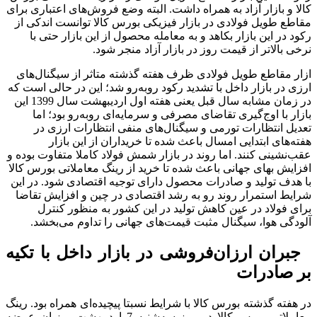
کالا و بازار آزاد به همراه داشت. البته وضع فروش‌های اعتباری برای
مقاطع طویل فولادی در بازار فیزیکی بورس کالا توانست اندکی از
رکود در این بازار بکاهد و به معامله محصول از این بازار حتی با
نرخی بالاتر از قیمت روز در بازار آزاد منجر شود.
ازار مقاطع طویل فولادی ظرف هفته گذشته متاثر از سیگنال‌های
ارزی در بازار داخل با تشدید رکود روبه‌رو شد؛ این در حالی است که
در زمان مشابه سال قبل یعنی هفته اول اردیبهشت سال 1399 این
بازار با اوج‌گیری تقاضای مصرفی و سرمایه‌ای روبه‌رو بود؛ اما
تعدیل انتظارات تورمی و سیگنال‌های منفی انتظارات ارزی در
هفته‌های ابتدایی امسال باعث شده تا خریداران از این بازار
عقب‌نشینی کنند. اما روند در بازار شمش فولاد کاملا متفاوت بوده و
افزایش بهای جهانی باعث شده تا خرید از رینگ معاملاتی بورس کالا
با هدف تولید و صادرات محصول دارای توجیه اقتصادی شود. در این
شرایط استمرار روند رو به رشد اقتصادی در چین و افزایش تقاضا
برای فولاد در عین کاهش تولید در این کشور به منظور کنترل
آلودگی هوا، سیگنال مثبت قیمت‌های جهانی را تداوم می‌بخشد.
جبران ارزان‌فروشی در بازار داخل با تکیه
بر صادرات
در هفته گذشته بورس کالا با شرایط نسبتا پیچیده‌ای همراه بود. رینگ
معاملاتی بورس کالا در روز سه‌شنبه 7 اردیبهشت میزبان عرضه