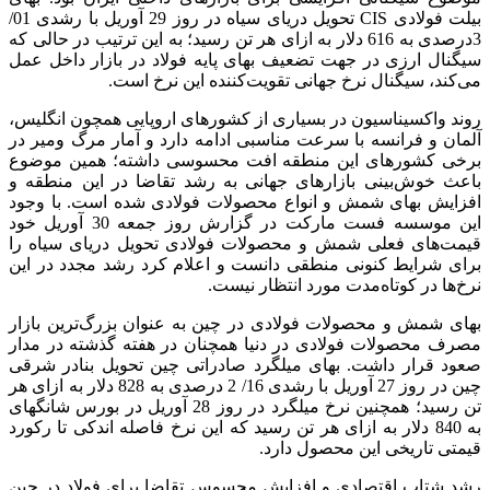
بیلت فولادی CIS تحویل دریای سیاه در روز 29 آوریل با رشدی 01/
3درصدی به 616 دلار به ازای هر تن رسید؛ به این ترتیب در حالی که
سیگنال ارزی در جهت تضعیف بهای پایه فولاد در بازار داخل عمل
می‌کند، سیگنال نرخ جهانی تقویت‌کننده این نرخ است.
روند واکسیناسیون در بسیاری از کشورهای اروپایی همچون انگلیس،
آلمان و فرانسه با سرعت مناسبی ادامه‌ دارد و آمار مرگ ومیر در
برخی کشورهای این منطقه افت محسوسی داشته؛ همین موضوع
باعث خوش‌بینی بازارهای جهانی به رشد تقاضا در این منطقه و
افزایش بهای شمش و انواع محصولات فولادی شده است. با وجود
این موسسه فست مارکت در گزارش روز جمعه 30 آوریل خود
قیمت‌های فعلی شمش و محصولات فولادی تحویل دریای سیاه را
برای شرایط کنونی منطقی دانست و اعلام کرد رشد مجدد در این
نرخ‌ها در کوتاه‌مدت مورد انتظار نیست.
بهای شمش و محصولات فولادی در چین به عنوان بزرگ‌ترین بازار
مصرف محصولات فولادی در دنیا همچنان در هفته گذشته در مدار
صعود قرار داشت. بهای میلگرد صادراتی چین تحویل بنادر شرقی
چین در روز 27 آوریل با رشدی 16/ 2 درصدی به 828 دلار به ازای هر
تن رسید؛ همچنین نرخ میلگرد در روز 28 آوریل در بورس شانگهای
به 840 دلار به ازای هر تن رسید که این نرخ فاصله اندکی تا رکورد
قیمتی تاریخی این محصول دارد.
رشد شتاب اقتصادی و افزایش محسوس تقاضا برای فولاد در چین