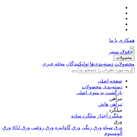
همکاری با ما
محصولات
محصولات
دسته‌بندی‌ها
تولیکنندگان
مجله خبری
صفحه اصلی
دسته‌بندی محصولات
بازگشت به منوی اصلی
تیرآهن
تیرآهن
هاش
میلگرد
میلگرد آجدار
میلگرد ساده
ورق
ورق سیاه
ورق رنگی
ورق گاوانیزه
ورق روغنی
ورق st52
ورق
آلومینیوم