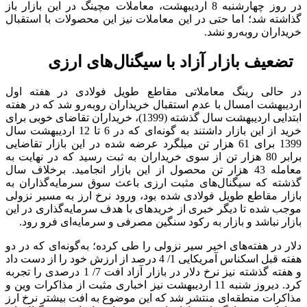
در روز چهارشنبه 8 اردیبهشت‌، معاملات مچینگ در این بازار باز
گذاشته شد؛ اما حتی در این معاملات نیز این محصولات با استقبال
خریداران روبه‌رو نشد.
تضعیف بازار آزاد با سیگنال‌های ارزی
در حالی رینگ معاملاتی مقاطع طویل فولادی در هفته اول
اردیبهشت امسال با عدم استقبال خریداران روبه‌رو شد که در هفته
ابتدایی اردیبهشت سال گذشته (1399)، خریداران تقاضای خوبی برای
خرید از این بازار داشتند به گونه‌ای که در 6 تا 12 اردیبهشت سال
1399 برای 61 هزار تن میلگرد عرضه شده در این بازار تقاضایی
برابر 80 هزار تن از سوی خریداران به ثبت رسید که در نهایت به
معامله 43 هزار تن محصول از این بازار انجامید. برخلاف سال
گذشته که سیگنال‌های مثبت ارزی باعث سوق سرمایه‌گذاران به
بازار مقاطع طویل فولادی شده بود، ورود نرخ ارز به مسیر نزولی
موجب شده تا دیگر خبری از خریدهای با هدف سرمایه‌گذاری در این
بازار نباشد و بازار به رکود سنگین مصرفی و سرمایه‌ای فرو رود.
دلار در هفته‌های اخیر سیر نزولی را طی کرده؛ به‌‌گونه‌ای که در دو
هفته قبل اسکناس آمریکایی 1/ 4 درصد از ارزش خود را از دست داد
و هفته گذشته نیز نرخ دلار در بازار آزاد افت 7/ 1 درصدی را تجربه
کرد. دیروز شنبه 11 اردیبهشت نیز اخباری مثبت از مذاکرات وین و
مذاکرات منطقه‌ای منتشر شد که این موضوع به افت بیشتر نرخ ارز