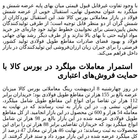
با وجود تفاوت غیرقابل قبول قیمتی میان بهای پایه عرضه شمش و
میلگرد به عنوان محصول نهایی، استقبال خوبی از عرضه شمش
فولاد در بازار معاملاتی بورس کالا شد. این استقبال نوردکاران از
شمش گران از دو منظر قابل توجیه است؛ از طرفی تولیدکنندگان
بخش پایین‌دستی برای نخوابیدن خطوط تولید خود چاره‌ای جز خرید
مواد اولیه حتی با بهای بالا ندارند و از طرف دیگر رشد بهای جهانی
فولاد و بهبود فضای صادرات مقاطع طویل فولادی تولید کشور،
فرصتی را برای جبران زیان ارزان‌فروشی این تولیدکنندگان در بازار
داخل فراهم می‌کند.
استمرار معاملات میلگرد در بورس کالا با
حمایت فروش‌های اعتباری
در روز چهارشنبه 8 اردیبهشت رینگ معاملاتی بورس کالا میزبان
عرضه بالغ بر 155 هزار تن مقاطع طویل فولادی بود؛ خریداران برابر
112 هزار تن تقاضا برای انواع این مقاطع طویل شامل میلگرد،
تیرآهن، نبشی و... در این بازار به ثبت رساندند که در نهایت به
معامله 54 هزار و 600 تن محصول در این بازار انجامید. از کل مقاطع
طویل فولادی عرضه شده در این بازار بالغ بر 98 هزار تن شامل
انواع میلگرد بود که خریداران تقاضایی برابر 88 هزار تن را برای این
محصولات به ثبت رساندند؛ در نهایت 46 هزار تن معادل 47 درصد از
کل میلگرد عرضه شده در این بازار مورد داد و ستد قرار گرفتند. از