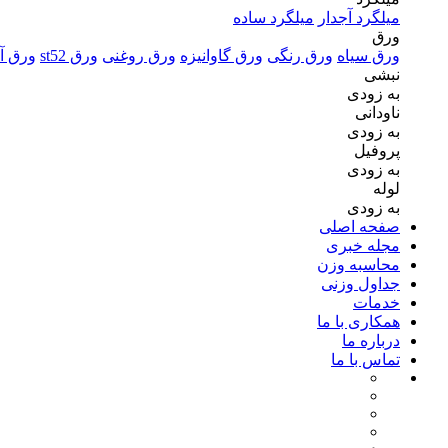
میلگرد آجدار
میلگرد ساده
ورق
ورق سیاه
ورق رنگی
ورق گاوانیزه
ورق روغنی
ورق st52
ورق آل
نبشی
به زودی
ناودانی
به زودی
پروفیل
به زودی
لوله
به زودی
صفحه اصلی
مجله خبری
محاسبه وزن
جداول وزنی
خدمات
همکاری با ما
درباره ما
تماس با ما