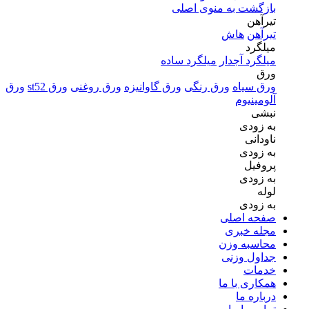
بازگشت به منوی اصلی
تیرآهن
تیرآهن
هاش
میلگرد
میلگرد آجدار
میلگرد ساده
ورق
ورق سیاه
ورق رنگی
ورق گاوانیزه
ورق روغنی
ورق st52
ورق
آلومینیوم
نبشی
به زودی
ناودانی
به زودی
پروفیل
به زودی
لوله
به زودی
صفحه اصلی
مجله خبری
محاسبه وزن
جداول وزنی
خدمات
همکاری با ما
درباره ما