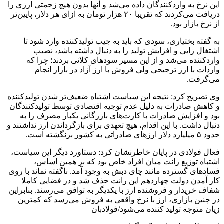
این نرخ به واردکنندگان داده می‌شد و آنها بدون هیچ زحمتی ارزی را
دریافت می‌کردند که تقریبا ۲۰ هزار تومان به ازای هر
دلار، پایین‌تر
از نرخ بازار بود.
به گفته بختیاری، سودی که باید به جیب تولیدکننده وارد شود تا
اشتغال زایی و افزایش تولید را به دنبال داشته باشد، نصیب
واردکننده می‌شد و از این مسیر سودهای کلانی بردند؛ چرا که
واردات با ارز ترجیحی ولی فروش با ارز آزاد در بازار انجام
می‌گرفت.
وی تصریح کرد: نتیجه این سیاست اشتباه ضعیف‌تر شدن تولیدکننده
و کاهش صادرات به دلیل عدم توجیه اقتصادی توسط تولیدکنندگان
بود و افزایش صادرات با کارت‌های بازرگانی یکبار مصرف را به
دنبال داشت. با این اقدام، هیچ تعهدی برای بازگرداندن ارز نداشتند و
حدود ۵ میلیارد دلار ارزهای صادراتی به کشور برنگشته است.
فعال فولادی در پایان خاطرنشان کرد: دستاورد دیگر این سیاست،
اشتباه توزیع رانت میان افراد خاص بود که بر همین اساس،
فسادهای گسترده مانند چای دبش به وجود آمد. ناگفته نماند با روی
کار آمدن
دولت
چهاردهم این رانت حذف شد و در فضایی کاملا
شفاف خریدار و فروشنده ارز با یکدیگر به توافق می‌رسند. بنابراین
در چنین بازاری، ارز با نرخ واقعی به فروش می‌رسد که کمترین
زیان متوجه تولید کننده می‌شود/فولادبان