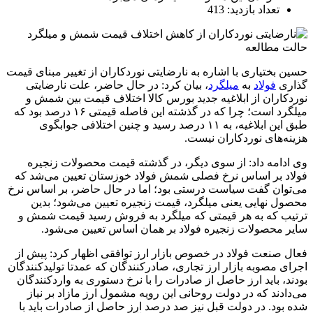
تعداد بازدید: 413
حالت مطالعه
حسین بختیاری با اشاره به نارضایتی نوردکاران از تغییر مبنای قیمت
گذاری
فولاد
به
میلگرد
، بیان کرد: در حال حاضر، علت نارضایتی
نوردکاران از ابلاغیه جدید بورس کالا اختلاف قیمت بین شمش و
میلگرد است؛ چرا که در گذشته این فاصله قیمتی ۱۶ درصد بود که
طبق این ابلاغیه، به ۱۱ درصد رسید و چنین اختلافی جوابگوی
هزینه‌های نوردکاران نیست.
وی ادامه داد: از سوی دیگر، در گذشته قیمت محصولات زنجیره
فولاد بر اساس نرخ فصلی
شمش فولاد
خوزستان تعیین می‌شد که
می‌توان گفت سیاست درستی بود؛ اما در حال حاضر، بر اساس نرخ
محصول نهایی یعنی میلگرد، قیمت زنجیره تعیین می‌شود؛ بدین
ترتیب که به هر قیمتی که میلگرد به فروش رسید قیمت شمش و
سایر محصولات زنجیره فولاد بر همان اساس تعیین می‌شود.
فعال صنعت فولاد در خصوص بازار ارز توافقی اظهار کرد: پیش از
اجرای مصوبه بازار ارز تجاری، صادرکنندگان که عمدتا تولیدکنندگان
بودند، باید ارز حاصل از صادرات را با نرخ دستوری به واردکنندگان
می‌دادند که در
دولت
روحانی این رویه مشمول ارز مازاد بر نیاز
شده بود. در
دولت
قبل نیز صد درصد ارز حاصل از صادرات باید با