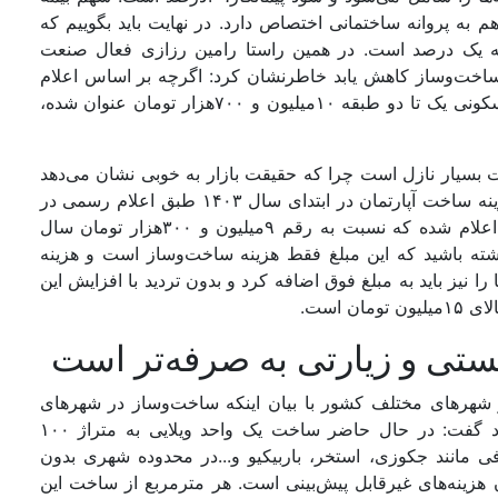
کل هزینه‌‌های جاری، ۲‌درصد است و۲‌درصد هم به پروانه ساختمانی اختصاص دارد. در نهایت باید بگوییم که
که یک ‌درصد است. در همین راستا رامین رزازی فعال صنعت
 ساخت‌وساز کاهش یابد خاطرنشان کرد: اگرچه بر اساس اعلام
سازمان نظام مهندسی قیمت هرمترمربع از یک واحد مسکونی یک تا دو طبقه ۱۰میلیون و ۷۰۰‌هزار تومان عنوان شده،
 بسیار نازل است چرا که حقیقت بازار به خوبی نشان می‌دهد
با این ارقام نمی‌توان محصول خوب به بازار ارائه داد. هزینه ساخت آپارتمان در ابتدای سال ۱۴۰۳ طبق اعلام رسمی‌‌ در
هر مترمربع زیربنا حداقل ۱۰ میلیون و ۷۰۰‌هزار تومان اعلام شده که نسبت به رقم ۹میلیون و ۳۰۰‌هزار تومان سال
 توجه داشته باشید که این مبلغ فقط هزینه ساخت‌وساز است و هزینه
نیز باید به مبلغ فوق اضافه کرد و بدون تردید با افزایش این
 است.
تی و زیارتی به صرفه‌تر است
 شهرهای مختلف کشور با بیان اینکه ساخت‌وساز در شهرهای
کوچک‌تر منافع بیشتری برای شرکت‌های ساختمانی دارد گفت: در حال حاضر ساخت یک واحد ویلایی به متراژ ۱۰۰
 مانند جکوزی، استخر، باربیکیو و...در محدوده شهری بدون
رد و ۷۸۰میلیون تومان بدون هزینه‌‌های غیر‌قابل پیش‌بینی است. هر مترمربع از ساخت این