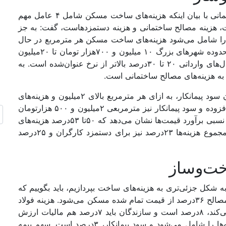
در همین راستا بهادر علیزاده مدیرعامل یک شرکت ساختمانی با بیان اینکه هزینه‌‌های ساخت مسکن شامل ۴ عامل مهم
ت، هزینه مصالح ساختمانی و هزینه دستمزدهاست، گفت: به جز
 را شامل می‌شود هزینه‌‌های ساخت مسکن هر مترمربع در حال
حاضر به شکل میانگین، در واحدهای یک تا ۱۶طبقه در محدوده شهرهای بزرگ ۱۰ میلیون و ۷۰۰هزار تومان تا ۲۰میلیون
تومان برآورد می‌شود که البته این ارقام با توجه به متریال‌‌های وارداتی ۲۰ تا ۳۰‌درصد بالاتر از نرخ عنوان‌شده است. به
وی ادامه داد: به طور نسبی هزینه دستمزد کارگران بدون سود پیمانکار، به ازای هر مترمربع بالای ۲میلیون و هزینه‌‌های
بیمه، پروانه ساختمانی، خدمات مهندسی، مالیات ارزش افزوده و سود پیمانکار نیز مترمربعی ۲میلیون و ۵۰۰ هزارتومان
برآورد می‌شود. علیزاده با یادآوری این مطلب که به طور نسبی برآورد قیمت‌ها نشان می‌دهد که ۵۰تا ۵۳‌درصد هزینه‌‌های
ساخت، صرف مصالح ساختمانی می‌شود ادامه داد : از مجموع هزینه‌‌ها ۲۳‌درصد نیز برای دستمزد کارگران و ۲۵‌درصد
خت‌وساز
 شکل جزئی‌تری به هزینه‌‌های ساخت بپردازیم، باید بگوییم که
، هزینه‌‌های مصالح ۳۶درصد از قیمت تمام شده مسکن می‌شود. هزینه فولاد
۱۴‌درصد است. مالیاتی که دولت برای ساخت دریافت می‌کند، ۸‌درصد است و سازندگان باید ۷‌درصد هم مالیات ارزش
افزوده پرداخت کنند. بیمه پیمانکاری ۶‌درصد از کل هزینه‌‌ها را شامل می‌شود و سود پیمانکار، ۳‌درصد است. سهم بیمه