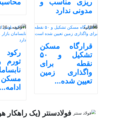
ریزی مناسب و
محاسبه
مدونی ندارد
18 ثانیه
880
1 دقیقه و 36 ثانیه
611
قرارگاه مسکن
رکود 
تشکیل و ۵۰
تورم 
نقطه برای
نابسام
واگذاری زمین
مسکن 
تعیین شده...
ادامه...
فولادسنتر (یک راهکار هو