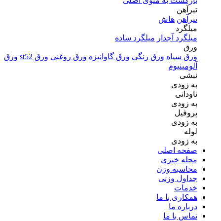
بازگشت به منوی اصلی
تیرآهن
تیرآهن
هاش
میلگرد
میلگرد آجدار
میلگرد ساده
ورق
ورق سیاه
ورق رنگی
ورق گاوانیزه
ورق روغنی
ورق st52
ورق
آلومینیوم
نبشی
به زودی
ناودانی
به زودی
پروفیل
به زودی
لوله
به زودی
صفحه اصلی
مجله خبری
محاسبه وزن
جداول وزنی
خدمات
همکاری با ما
درباره ما
تماس با ما