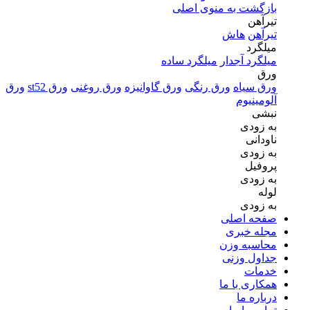
بازگشت به منوی اصلی
تیرآهن
تیرآهن
هاش
میلگرد
میلگرد آجدار
میلگرد ساده
ورق
ورق سیاه
ورق رنگی
ورق گاوانیزه
ورق روغنی
ورق st52
ورق
آلومینیوم
نبشی
به زودی
ناودانی
به زودی
پروفیل
به زودی
لوله
به زودی
صفحه اصلی
مجله خبری
محاسبه وزن
جداول وزنی
خدمات
همکاری با ما
درباره ما