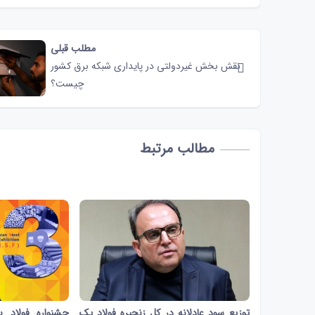
مطلب قبلی
نقش‌ بخش غیردولتی در پایداری شبکه برق کشور
چیست؟
مطالب مرتبط
توزیع سود عادلانه در کل زنجیره فولاد یک
جشنواره فولاد ب
1 دقیقه و 4 ثانیه
1359
1 دقیقه و 25 ثانیه
1478