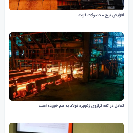
افزایش نرخ محصولات فولاد
1 دقیقه و 8 ثانیه
1397
تعادل در کفه ترازوی زنجیره فولاد به هم خورده است
51 ثانیه
995