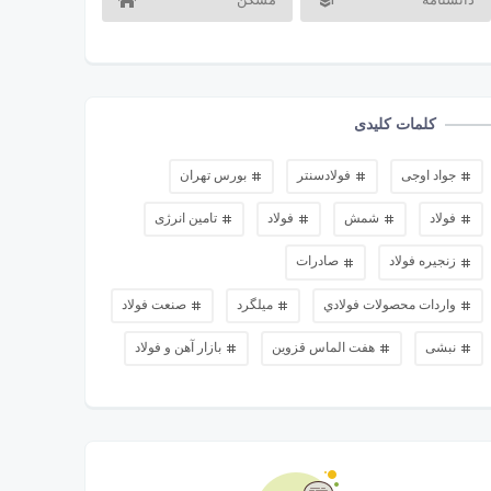
کلمات کلیدی
جواد اوجی
فولادسنتر
بورس تهران
فولاد
شمش
فولاد
تامین انرژی
زنجیره فولاد
صادرات
واردات محصولات فولادي
میلگرد
صنعت فولاد
نبشی
هفت الماس قزوین
بازار آهن و فولاد