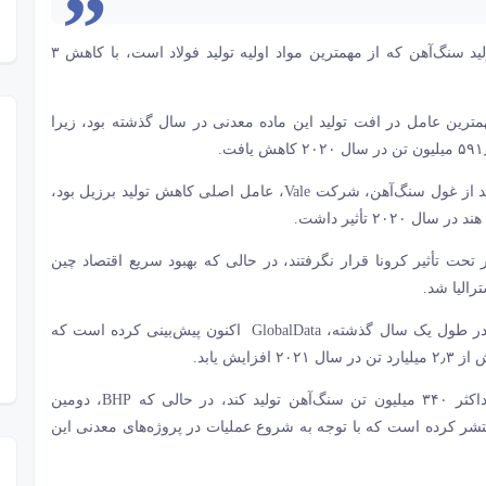
بر اساس اطلاعات و تجزیه و تحلیل موسسه GlobalData، تولید سنگ‌آهن که از مهمترین مواد اولیه تولید فولاد است، با کاهش ۳
ترین عامل در افت تولید این ماده معدنی در سال گذشته بود، زیرا
وینت باجاج، دستیار مدیر پروژه GlobalData، گفت: کاهش تولید از غول سنگ‌آهن، شرکت Vale، عامل اصلی کاهش تولید برزیل بود،
 تحت تأثیر کرونا قرار نگرفتند، در حالی که بهبود سریع اقتصاد چین
به دنبال یک سال چالش‌برانگیز برای صنعت سنگ‌آهن جهانی در طول یک سال گذشته، GlobalData اکنون پیش‌بینی کرده است که
پیش‌بینی می‌شود شرکت انگلیسی – استرالیایی ریو تینتو حداکثر ۳۴۰ میلیون تن سنگ‌آهن تولید کند، در حالی که BHP، دومین
مه تولید ۲۴۵ تا ۲۵۵ میلیون تن را منتشر کرده است که با توجه به شروع عملیات در پروژه‌های معدنی این