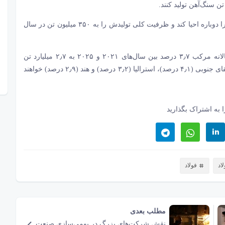
پیش‌بینی می‌شود که Vale 40 میلیون تن از ظرفیت تولید خود را دوباره احیا کند و ظرفیت کلی تولیدش را به ۳۵۰ میلیون تن در سال
GlobalData پیش‌بینی می‌کند تولید سنگ‌آهن جهانی با رشد سالانه مرکب ۳٫۷ درصد بین سال‌های ۲۰۲۱ و ۲۰۲۵ به ۲٫۷ میلیارد تن
برسد. عوامل قابل توجه در این رشد برزیل (۶٫۲ درصد)، آفریقای جنوبی (۴٫۱ درصد)، استرالیا (۳٫۲ درصد) و هند (۲٫۹ درصد) خواهند
 به اشتراک بگذارید
اد
فولاد
مطلب بعدی
نقش شرکت‌های بزرگ در بومی‌سازی صنعت