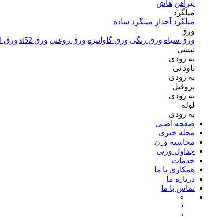
تیرآهن
هاش
میلگرد
میلگرد آجدار
میلگرد ساده
ورق
ورق سیاه
ورق رنگی
ورق گاوانیزه
ورق روغنی
ورق st52
ورق آل
نبشی
به زودی
ناودانی
به زودی
پروفیل
به زودی
لوله
به زودی
صفحه اصلی
مجله خبری
محاسبه وزن
جداول وزنی
خدمات
همکاری با ما
درباره ما
تماس با ما