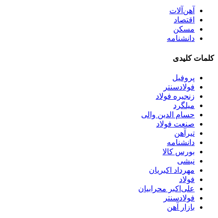
آهن‌آلات
اقتصاد
مسکن
دانشنامه
کلمات کلیدی
پروفیل
فولادسنتر
زنجيره فولاد
میلگرد
حسام الدین والی
صنعت فولاد
تیرآهن
دانشنامه
بورس کالا
نبشی
مهرداد اکبریان
فولاد
علی‌اکبر محرابیان
فولادسنتر
بازار آهن