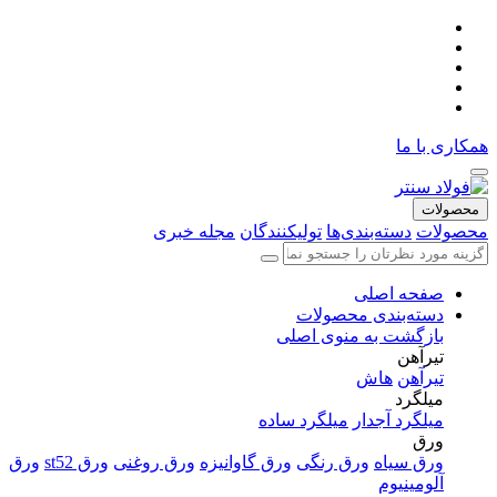
همکاری با ما
محصولات
محصولات
دسته‌بندی‌ها
تولیکنندگان
مجله خبری
صفحه اصلی
دسته‌بندی محصولات
بازگشت به منوی اصلی
تیرآهن
تیرآهن
هاش
میلگرد
میلگرد آجدار
میلگرد ساده
ورق
ورق سیاه
ورق رنگی
ورق گاوانیزه
ورق روغنی
ورق st52
ورق
آلومینیوم