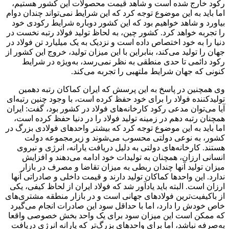
رکود خارج شده است و شاهد قیمت محصولات این کشور هستیم،
اما باید به این موضوع توجه کرد که این شرایط نمی‌تواند چندان دوام
بیاورد و شاهد خواهیم بود که این کشور دوباره شرایط رکودی خود
را تجربه خواهد کرد. کشور چین، به لحاظ تولید فولاد رتبه نخست در
دنیا را به خود اختصاص داده است و نزدیک به یک میلیارد تن فولاد در
جهان را تولید می‌کند، بنابراین با این میزان تولید، خروج این کشور از
رکود دائمی تا حدی منطقی به نظر نمی‌رسد، به‌ویژه در شرایط
کنونی که جهان شرایط ملتهبی را تجربه می‌کند.
وی همچنین در پاسخ به این پرسش که ایران کماکان رتبه دهمین
تولیدکننده فولاد را برای خود حفظ کرده است، با وجود چنین رتبه‌ای
آیا می‌توان مدعی رکود کارخانه‌های فولاد در کشور بود، گفت: ایران
همچنان رتبه دهم در زمینه تولید فولاد را در دنیا حفظ کرده است،
اما باید به این موضوع توجه کرد که بیشتر واحدهای فولادی بزرگ در
کشور، به نوعی دولتی محسوب می‌شوند و زیرمجموعه دولت
هستند. کارخانه‌های دولتی به دلیل دریافت یارانه، انرژی و نیروی
انسانی ارزان، همچنان به تولیدات خود ادامه می‌دهند و افزایش
میزان تولید آنها چندان ربطی به میزان تقاضا و مصرف در بازار
ندارد. این واحدها کماکان تولید دارند و قیمت داخلی و صادراتی آنها
ارزان است. البته باید یادآور شد که فولاد ایران از لحاظ کیفی، یکی
از باکیفیت‌ترین فولادهای جهانی است و در بازار منطقه مشتری‌های
خاص خودش را دارد، اما با حداقل سود این صادرات انجام می‌گیرد
که ممکن است این میزان سود برای یک واحد بخش خصوصی واقعا
به‌صرفه نباشد، اما برای واحدهای بزرگ‌تر که یارانه انرژی دریافت