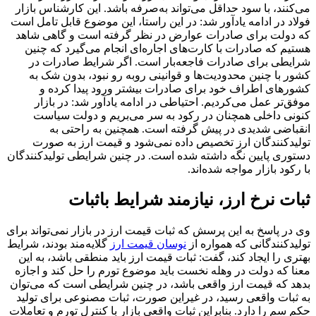
می‌کنند، با سود حداقل می‌تواند به‌صرفه باشد. این کارشناس بازار
فولاد در ادامه یادآور شد: در این راستا، این موضوع قابل تامل است
که دولت برای صادرات عوارض در نظر گرفته است و گاهی شاهد
هستیم که صادرات با کارت‌های اجاره‌ای انجام می‌گیرد که چنین
شرایطی برای صادرات فاجعه‌بار است. اگر شرایط صادرات در
کشور با چنین محدودیت‌ها و قوانینی روبه رو نبود، بدون شک به
کشورهای اطراف خود برای صادرات بیشتر ورود پیدا کرده و
موفق‌تر عمل می‌کردیم. احتیاطی در ادامه یادآور شد: در بازار
کنونی داخلی همچنان در رکود به سر می‌بریم و دولت سیاست
انقباضی شدیدی در پیش گرفته است. همچنین به راحتی به
تولیدکنندگان ارز تخصیص داده نمی‌شود و قیمت ارز به صورت
دستوری پایین نگه داشته شده است. در چنین شرایطی تولیدکنندگان
با رکود بازار مواجه شده‌اند.
ثبات نرخ ارز، نیازمند شرایط باثبات
وی در پاسخ به این پرسش که ثبات قیمت ارز در بازار نمی‌تواند برای
تولیدکنندگانی که همواره از
نوسان قیمت ارز
گلایه‌مند بودند، شرایط
بهتری را ایجاد کند، گفت: ثبات قیمت ارز باید منطقی باشد، به این
معنا که دولت در وهله نخست باید موضوع تورم را حل کند و اجازه
بدهد که قیمت ارز واقعی باشد، در چنین شرایطی است که می‌توان
به ثبات واقعی رسید، در غیراین صورت، ثبات مصنوعی برای تولید
حکم سم را دارد. بنابراین ثبات واقعی بازار با کنترل تورم و تعاملات