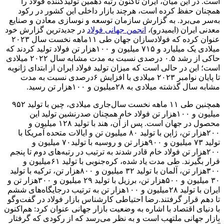
است. در این میان، ایران تاکنون رتبه دهمین تولیدکننده فولاد را
همچنان حفظ کرده است، هرچند بازار داخلی این کشور در رکود
به‌سر می‌برد. به گزارش سازمان توسعه و نوسازی معادن و صنایع
معدنی ایران (ایمیدرو)،
انجمن جهانی فولاد
در جدیدترین گزارش خود
عنوان کرده که فولادسازان جهان طی ۱۱ماهه نخست سال ۲۰۲۳
میلادی یک میلیارد و ۷۱۵ میلیون و ۱۰۰‌هزار تن فولاد تولید کردند که
حاکی از رشد ۰.۵ درصدی نسبت به مدت مشابه سال ۲۰۲۲ میلادی
است؛ این در حالی است که میزان تولید فولاد ایران از ابتدای ژانویه
تا پایان نوامبر ۲۰۲۳ میلادی با افزایش ۶درصدی نسبت به مدت
مشابه سال گذشته میلادی به ۲۸میلیون و ۱۰۰‌هزار تن رسید.
همچنین طی ۱۱ ماهه نخست سال‌جاری میلادی، چین با تولید ۹۵۲
میلیون و ۱۰۰‌هزار تن فولاد خام همچنان صدرنشین تولید این
محصول در جهان است. پس از آن، هند با تولید ۱۲۸ میلیون و
۲۰۰هزار تن، ژاپن با تولید ۸۰ میلیون تن و ایالات متحده آمریکا با
تولید ۷۳ میلیون و ۹۰۰‌هزار تن و روسیه با تولید۷۰ میلیون و
۲۰۰‌هزار تن فولاد خام قادر شدند به ترتیب در رتبه‌های دوم تا پنجم
قرار بگیرند. طی مدت یاد شده، کره‌جنوبی با تولید ۶۱میلیون و
۳۰۰‌هزار تن، آلمان با تولید ۳۲ میلیون و ۸۰۰‌هزار تن، ترکیه با تولید
۳۰ میلیون و ۵۰۰‌هزار تن، برزیل با تولید ۲۹ میلیون و ۳۰۰‌هزار تن و
ایران با تولید ۲۸میلیون و ۱۰۰هزار تن به ترتیب درجایگاه‌های ششم
تا دهم قرار گرفتند.رضا احتیاطی کارشناس بازار فولاد در گفت‌وگو
با دنیای اقتصاد با اشاره به وضعیت بازار جهانی عنوان کرد: هم‌اکنون
بازار جهانی ملتهب است و به نظر می‌رسد که از رکودی که گرفتار