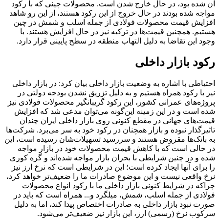
آن شده بود، در حال خارج شدن است. محصولات چینی که با رکود
مواجه شده بودند در حال خروج از این رکود هستند، از این رو شاهد
افزایش قیمت محصولات فولادی از جمله اسلب و شمش در چین
هستیم. همچنین قیمت‌ها در ترکیه نیز در حال افزایش هستند. با
وجود این تقاضا به دلیل التهاب منطقه در سطح پایینی قرار دارد.
رکود بازار داخلی
احتیاطی با اشاره به وضعیت بازار داخلی بیان کرد: در بازار داخلی
نیز با رکود همراه هستیم و به دلیل تزریق نشدن بودجه دولتی در
پروژه‌های عمرانی کشور، این رکود گریبانگیر محصولات فولادی نیز
شده است و در این زمینه این‌گونه می‌توان مدعی شد که افزایش
قیمت‌های جهانی در مقطع کنونی روی بازار داخلی ایران چندان
تاثیرگذار نبوده و بازار همچنان در رکود خود به سر می‌برد. شرکت‌ها
به بانک‌ها مقروض هستند و سررسید تسهیلات‌شان رسیده است، این
در حالی است که با کاهش قیمت محصولات خود در بازار مواجه
شده‌ و در چنین شرایطی با بحران بازار مواجه شده‌اند و گره کوری
را برای آنها ایجاد کرده است؛ این در شرایطی است که نرخ ارز نیز
نرخ واقعی نیست و این موضوع صادرات ما را ضعیف‌تر خواهد کرد،
چراکه در شرایط کنونی بازار داخلی ما با رکود انواع محصولات
فولادی از جمله اسلب، شمش، میلگرد و... همراه است که باید در
صورت نبود بازار داخلی به صادرات اختصاص پیدا کند، اما به دلیل
سرکوب نرخ (رسمی) ارز، این بازار نیز ضعیف‌تر می‌شود.