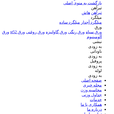
بازگشت به منوی اصلی
تیرآهن
تیرآهن
هاش
میلگرد
میلگرد آجدار
میلگرد ساده
ورق
ورق سیاه
ورق رنگی
ورق گاوانیزه
ورق روغنی
ورق st52
ورق
آلومینیوم
نبشی
به زودی
ناودانی
به زودی
پروفیل
به زودی
لوله
به زودی
صفحه اصلی
مجله خبری
محاسبه وزن
جداول وزنی
خدمات
همکاری با ما
درباره ما