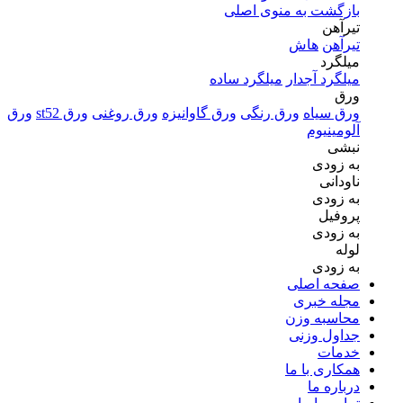
بازگشت به منوی اصلی
تیرآهن
تیرآهن
هاش
میلگرد
میلگرد آجدار
میلگرد ساده
ورق
ورق سیاه
ورق رنگی
ورق گاوانیزه
ورق روغنی
ورق st52
ورق
آلومینیوم
نبشی
به زودی
ناودانی
به زودی
پروفیل
به زودی
لوله
به زودی
صفحه اصلی
مجله خبری
محاسبه وزن
جداول وزنی
خدمات
همکاری با ما
درباره ما