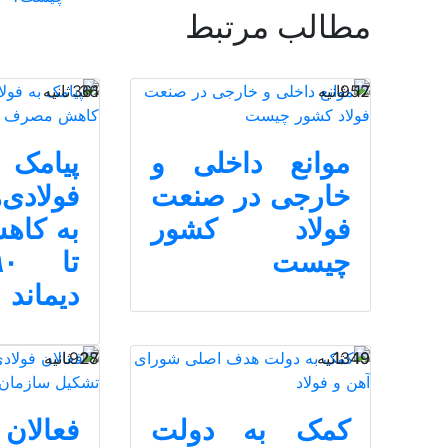
مطالب مرتبط
17 ثانیه
952
36 ثانیه
361
موانع داخلی و
پیام
خارجی در صنعت
فولادی‌ه
فولاد کشور
به کا
چیست
دیماند
19 ثانیه
1349
27 ثانیه
928
کمک به دولت
فعالان