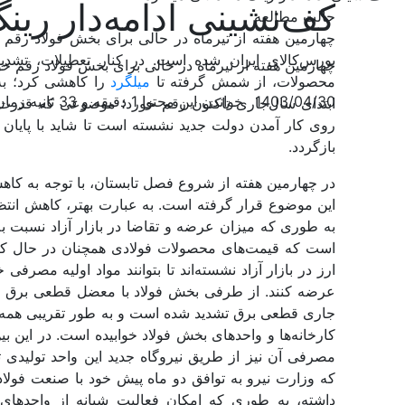
کف‌نشینی ادامه‌دار رین
حالت مطالعه
چهارمین هفته از تیرماه در حالی برای بخش فولاد رقم 
بورس‌کالای ایران شده است. در کنار تعطیلات، تشد
چهارمین هفته از تیرماه در حالی برای بخش فولاد رقم خ
محصولات، از شمش گرفته تا
میلگرد
را کاهشی کرد؛ ب
1403/04/30
خواندن این محتوا 1 دقیقه و 33 ثانیه زمان می‌برد
ابتدای سال‌جاری تاکنون رقم خورد؛ موضوعی که قدرت ت
روی کار آمدن دولت جدید نشسته است تا شاید با پایان 
بازگردد.
در چهارمین هفته از شروع فصل تابستان، با توجه به کاه
این موضوع قرار گرفته است. به عبارت بهتر، کاهش انتظار
به طوری که میزان عرضه‌‌‌ و تقاضا در بازار آزاد نسبت ب
است که قیمت‌های محصولات فولادی همچنان در حال کاه
ارز در بازار آزاد نشسته‌‌‌اند تا بتوانند مواد اولیه مصرفی
عرضه کنند. از طرفی بخش فولاد با معضل قطعی برق د
جاری قطعی برق تشدید شده است و به طور تقریبی همه واح
کارخانه‌‌‌ها و واحدهای بخش فولاد خوابیده است. در این 
مصرفی آن نیز از طریق نیروگاه جدید این واحد تولیدی ت
که وزارت نیرو به توافق دو ماه پیش خود با صنعت فولاد، پ
داشته، به طوری که امکان فعالیت شبانه از واحدها