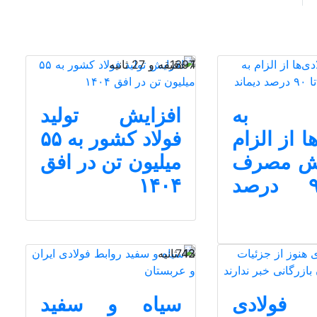
1 دقیقه و 27 ثانیه
1397
ک به
افزایش تولید
ا از الزام
فولاد کشور به ۵۵
هش مصرف
میلیون تن در افق
تا ۹۰ درصد
۱۴۰۴
13 ثانیه
742
 فولادی
سیاه و سفید