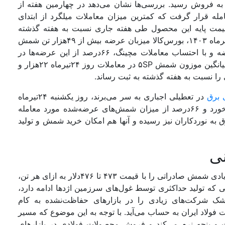
 ازای هر کیلوگرم به فروش رسید. بررسی‌‌‌ها نشان می‌دهد در چهارمین هفته از
ورد معامله قرار گرفت که کمترین میزان معاملات میلگرد از ابتدای
قیمت پایه این محصول طی هفته جاری نسبت به هفته گذشته
۱.۱‌درصد افزایش داشته است. همچنین روز یکشنبه ۲۴تیرماه ۱۴۰۳، بورس‌کالا میزبان عرضه بیش از ۴۹‌هزار تن شمش
بود که با توجه به ثبت تقاضای ۱.۶برابری نسبت به عرضه و با احتساب معاملات مچینگ، ۶۶‌درصد از این عرضه‌‌‌ها در
رینگ فیزیکی بورس‌کالای ایران به فروش رسید. قیمت میانگین موزون شمش ۵SP در معاملات روز ۲۴تیرماه ۲۲‌هزار و
برق
در تعطیلی اجباری به سر می‌‌‌برند، روز یکشنبه ۲۴تیرماه
کمترین حجم عرضه شمش فولادی در سال‌جاری رقم خورد و ۶۶‌درصد از میزان شمش‌‌‌های عرضه‌شده مورد معامله
 به نوردکاران نیز رسیده و آنها هم امکان خرید شمش و تولید
نی
براساس اخبار منتشرشده از شرق آسیا، چینی‌‌‌ها میزان زیادی شمش صادراتی را با قیمت ۴۷۳ تا ۴۷۶دلار به ازای هر تن،
ی که تولید حداکثری توسط غول‌‌‌های سرزمین اژدها ادامه دارد،
 شک شرکت‌های زیادی را در بازارهای حفاظت‌نشده به کام
اد ایران به حساب می‌‌‌آید. با توجه به این موضوع که مسیر
ست و پنجه نرم می‌کند و فروش محصولات فولادی در بازارهای