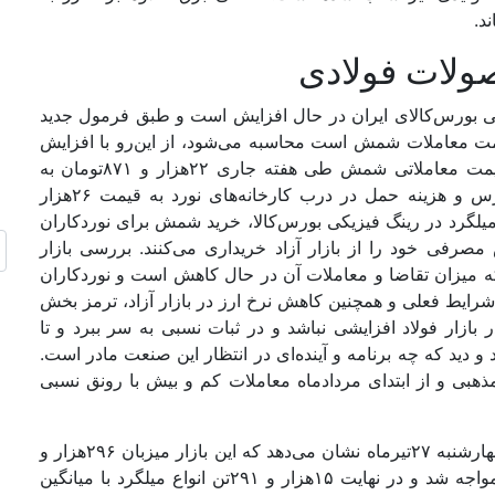
د.
صولات فولادی
دنی بورس‌کالای ایران در حال افزایش است و طبق فرمول جدید
۱۱درصدی از میانگین قیمت معاملات شمش است محاسبه می‌شود، از این‌رو با افزایش
قیمت پایه شمش، میلگرد نیز گران می‌شود. میانگین قیمت معاملاتی شمش طی هفته جاری ۲۲‌هزار و ۸۷۱تومان به
ازای هر کیوگرم به ثبت رسید که با احتساب ارکان بورس و هزینه حمل در درب کارخانه‌‌‌های نورد به قیمت ۲۶‌هزار
میلگرد در رینگ فیزیکی بورس‌کالا، خرید شمش برای نوردکاران
مصرفی خود را از بازار آزاد خریداری می‌کنند. بررسی بازار
 میزان تقاضا و معاملات آن در حال کاهش است و نوردکاران
 شرایط فعلی و همچنین کاهش نرخ ارز در بازار آزاد، ترمز بخش
ازار فولاد افزایشی نباشد و در ثبات نسبی به سر ببرد و تا
دید که چه برنامه و آینده‌‌‌ای در انتظار این صنعت مادر است.
مذهبی و از ابتدای مردادماه معاملات کم و بیش با رونق نسبی
بررسی تالار صنعتی و معدنی بورس‌کالای ایران در روز چهارشنبه ۲۷تیرماه نشان می‌دهد که این بازار میزبان ۲۹۶‌هزار و
۹۷۹تن انواع میلگرد بود و با تقاضای ۱۹‌هزار و ۲۰۲تنی مواجه شد و در نهایت ۱۵‌هزار و ۲۹۱تن انواع میلگرد با میانگین