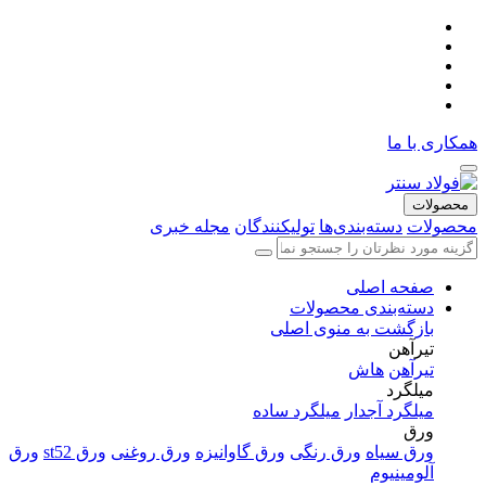
همکاری با ما
محصولات
محصولات
دسته‌بندی‌ها
تولیکنندگان
مجله خبری
صفحه اصلی
دسته‌بندی محصولات
بازگشت به منوی اصلی
تیرآهن
تیرآهن
هاش
میلگرد
میلگرد آجدار
میلگرد ساده
ورق
ورق سیاه
ورق رنگی
ورق گاوانیزه
ورق روغنی
ورق st52
ورق
آلومینیوم