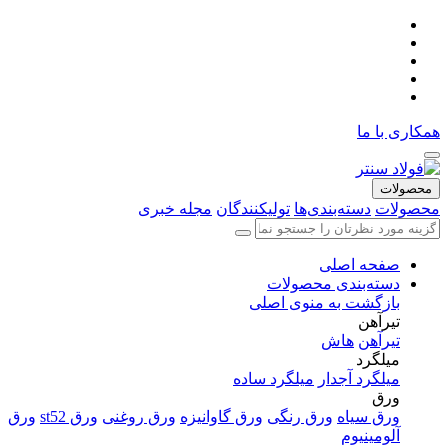
همکاری با ما
محصولات
محصولات
دسته‌بندی‌ها
تولیکنندگان
مجله خبری
صفحه اصلی
دسته‌بندی محصولات
بازگشت به منوی اصلی
تیرآهن
تیرآهن
هاش
میلگرد
میلگرد آجدار
میلگرد ساده
ورق
ورق سیاه
ورق رنگی
ورق گاوانیزه
ورق روغنی
ورق st52
ورق
آلومینیوم