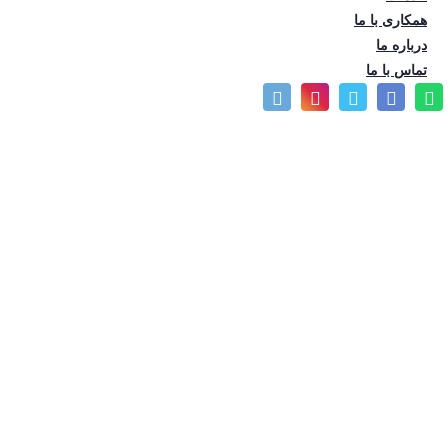
تعداد بازدید: 325
همکاری با ما
درباره ما
تماس با ما
نظرات متفاوت ده فعال اقتصادی در خصوص اجرای مکانیزم
ماشه
این گفت‌وگوها تصویر کلی و جامعی از وضعیت کنونی بازار، چالش‌ها و
فرصت‌های پیش روی...
1404/07/07
آهن‌آلات
زمان مطالعه: 1 دقیقه و 1 ثانیه
تعداد بازدید: 342