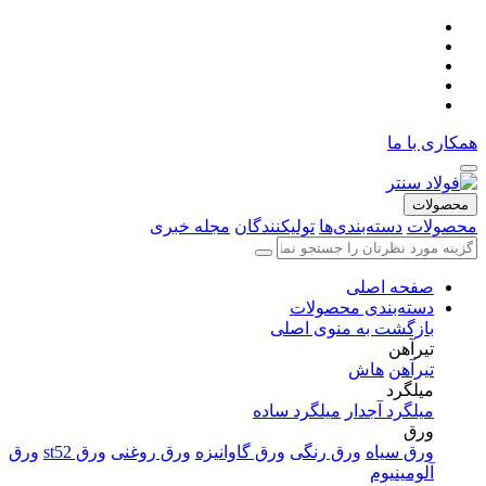
همکاری با ما
محصولات
محصولات
دسته‌بندی‌ها
تولیکنندگان
مجله خبری
صفحه اصلی
دسته‌بندی محصولات
بازگشت به منوی اصلی
تیرآهن
تیرآهن
هاش
میلگرد
میلگرد آجدار
میلگرد ساده
ورق
ورق سیاه
ورق رنگی
ورق گاوانیزه
ورق روغنی
ورق st52
ورق
آلومینیوم