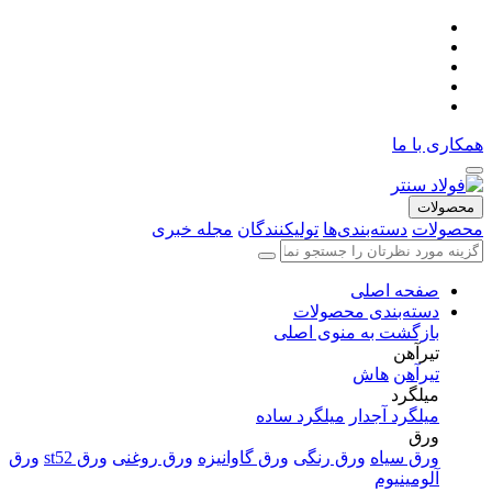
همکاری با ما
محصولات
محصولات
دسته‌بندی‌ها
تولیکنندگان
مجله خبری
صفحه اصلی
دسته‌بندی محصولات
بازگشت به منوی اصلی
تیرآهن
تیرآهن
هاش
میلگرد
میلگرد آجدار
میلگرد ساده
ورق
ورق سیاه
ورق رنگی
ورق گاوانیزه
ورق روغنی
ورق st52
ورق
آلومینیوم