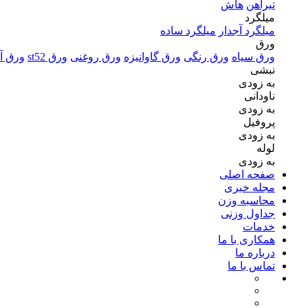
تیرآهن
هاش
میلگرد
میلگرد آجدار
میلگرد ساده
ورق
ورق سیاه
ورق رنگی
ورق گاوانیزه
ورق روغنی
ورق st52
ورق آل
نبشی
به زودی
ناودانی
به زودی
پروفیل
به زودی
لوله
به زودی
صفحه اصلی
مجله خبری
محاسبه وزن
جداول وزنی
خدمات
همکاری با ما
درباره ما
تماس با ما