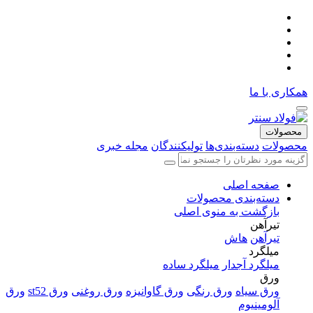
همکاری با ما
محصولات
محصولات
دسته‌بندی‌ها
تولیکنندگان
مجله خبری
صفحه اصلی
دسته‌بندی محصولات
بازگشت به منوی اصلی
تیرآهن
تیرآهن
هاش
میلگرد
میلگرد آجدار
میلگرد ساده
ورق
ورق سیاه
ورق رنگی
ورق گاوانیزه
ورق روغنی
ورق st52
ورق
آلومینیوم