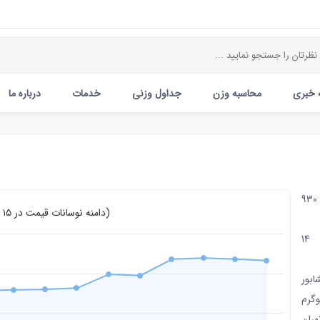
 خبری
محاسبه وزن
جداول وزنی
خدمات
درباره ما
930
دامنه نوسانات قیمت در ۱۵ روز اخیر (تومان)
14
ابور
وگرم
هران