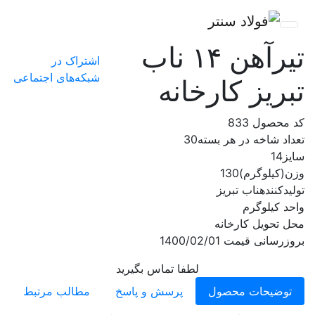
تیرآهن ۱۴ ناب
اشتراک در
شبکه‌های اجتماعی
تبریز کارخانه
کد محصول
833
تعداد شاخه در هر بسته
30
سایز
14
وزن(کیلوگرم)
130
تولیدکننده
ناب تبریز
واحد
کیلوگرم
محل تحویل
کارخانه
بروزرسانی قیمت
1400/02/01
لطفا تماس بگیرید
توضیحات محصول
پرسش و پاسخ
مطالب مرتبط