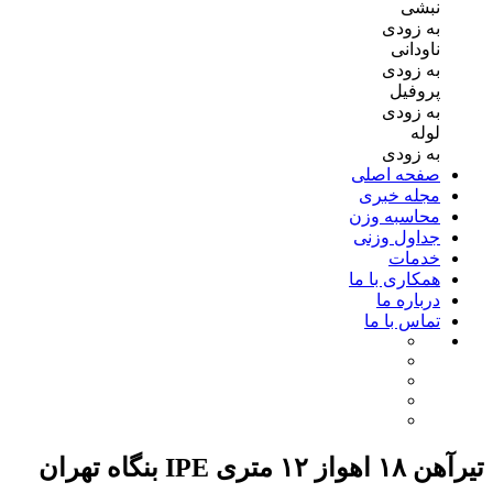
نبشی
به زودی
ناودانی
به زودی
پروفیل
به زودی
لوله
به زودی
صفحه اصلی
مجله خبری
محاسبه وزن
جداول وزنی
خدمات
همکاری با ما
درباره ما
تماس با ما
تیرآهن ۱۸ اهواز ۱۲ متری IPE بنگاه تهران