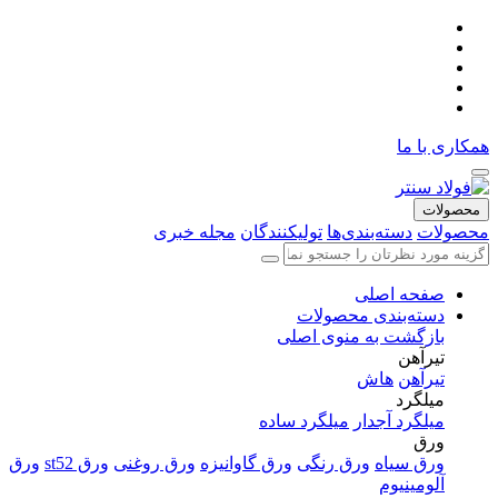
همکاری با ما
محصولات
محصولات
دسته‌بندی‌ها
تولیکنندگان
مجله خبری
صفحه اصلی
دسته‌بندی محصولات
بازگشت به منوی اصلی
تیرآهن
تیرآهن
هاش
میلگرد
میلگرد آجدار
میلگرد ساده
ورق
ورق سیاه
ورق رنگی
ورق گاوانیزه
ورق روغنی
ورق st52
ورق
آلومینیوم