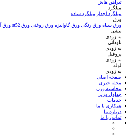
تیرآهن
هاش
میلگرد
میلگرد آجدار
میلگرد ساده
ورق
ورق سیاه
ورق رنگی
ورق گاوانیزه
ورق روغنی
ورق st52
ورق آل
نبشی
به زودی
ناودانی
به زودی
پروفیل
به زودی
لوله
به زودی
صفحه اصلی
مجله خبری
محاسبه وزن
جداول وزنی
خدمات
همکاری با ما
درباره ما
تماس با ما