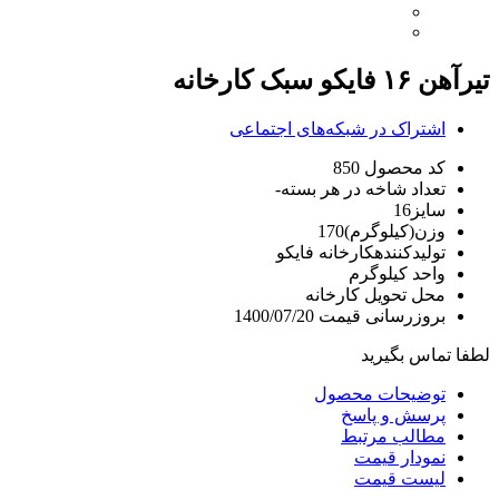
تیرآهن ۱۶ فایکو سبک کارخانه
اشتراک در شبکه‌های اجتماعی
کد محصول
850
تعداد شاخه در هر بسته
-
سایز
16
وزن(کیلوگرم)
170
تولیدکننده
کارخانه فایکو
واحد
کیلوگرم
محل تحویل
کارخانه
بروزرسانی قیمت
1400/07/20
لطفا تماس بگیرید
توضیحات محصول
پرسش و پاسخ
مطالب مرتبط
نمودار قیمت
لیست قیمت