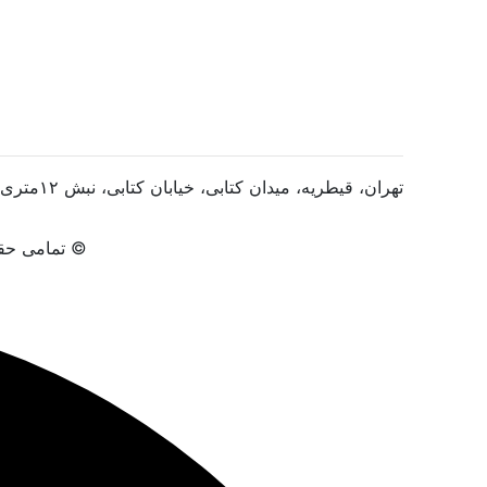
تهران، قیطریه، میدان کتابی، خیابان کتابی، نبش ۱۲متری، پلاک ۲، واحد ۱۴
© تمامی حقو