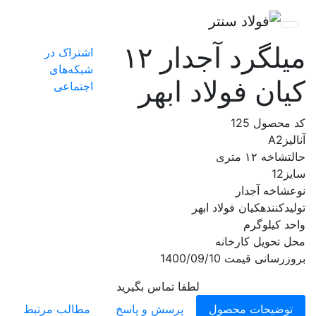
میلگرد آجدار ۱۲
اشتراک در
شبکه‌های
کیان فولاد ابهر
اجتماعی
کد محصول
125
آنالیز
A2
حالت
شاخه ۱۲ متری
سایز
12
نوع
شاخه آجدار
تولیدکننده
کیان فولاد ابهر
واحد
کیلوگرم
محل تحویل
کارخانه
بروزرسانی قیمت
1400/09/10
لطفا تماس بگیرید
توضیحات محصول
پرسش و پاسخ
مطالب مرتبط