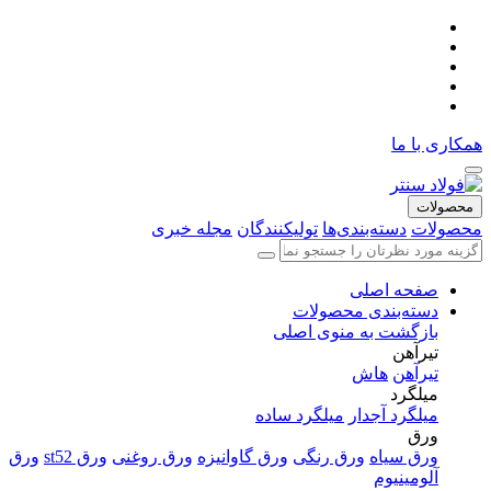
همکاری با ما
محصولات
محصولات
دسته‌بندی‌ها
تولیکنندگان
مجله خبری
صفحه اصلی
دسته‌بندی محصولات
بازگشت به منوی اصلی
تیرآهن
تیرآهن
هاش
میلگرد
میلگرد آجدار
میلگرد ساده
ورق
ورق سیاه
ورق رنگی
ورق گاوانیزه
ورق روغنی
ورق st52
ورق
آلومینیوم