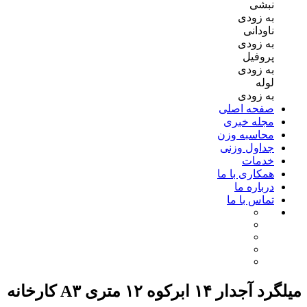
نبشی
به زودی
ناودانی
به زودی
پروفیل
به زودی
لوله
به زودی
صفحه اصلی
مجله خبری
محاسبه وزن
جداول وزنی
خدمات
همکاری با ما
درباره ما
تماس با ما
میلگرد آجدار ۱۴ ابرکوه ۱۲ متری A۳ کارخانه