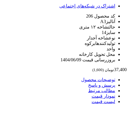
اشتراک در شبکه‌های اجتماعی
کد محصول
206
آنالیز
A3
حالت
شاخه ۱۲ متری
سایز
14
نوع
شاخه آجدار
تولیدکننده
ابرکوه
واحد
محل تحویل
کارخانه
بروزرسانی قیمت
1404/06/09
37,400
تومان
(
1,600
)
توضیحات محصول
پرسش و پاسخ
مطالب مرتبط
نمودار قیمت
لیست قیمت