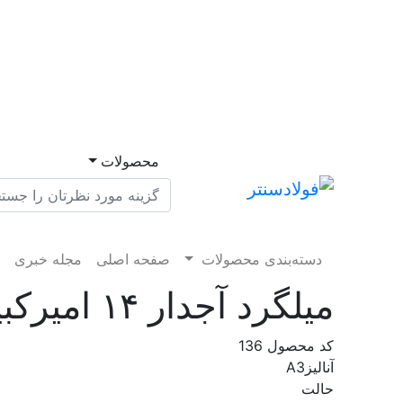
محصولات
دسته‌بندی محصولات
صفحه اصلی
مجله خبری
م
میلگرد آجدار ۱۴ امیرکبیر شاخه A۳ کارخانه
کد محصول
136
آنالیز
A3
حالت