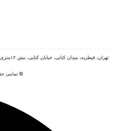
تهران، قیطریه، میدان کتابی، خیابان کتابی، نبش ۱۲متری، پلاک ۲، واحد ۱۴
© تمامی حقو