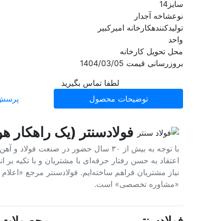
سایز
14
نوع
شاخه آجدار
تولیدکننده
کارخانه امیرکبیر
واحد
محل تحویل
کارخانه
بروزرسانی قیمت
1404/03/05
لطفا تماس بگیرید
توضیحات محصول
پرسش 
فولادسنتر (یک راهکار هو
با توجه به بیش از ۳۰ سال حضور در صنعت 
اعتقاد به حسن رفتار حرفه‌ای با مشتریان و با تکیه بر
نیاز مشتریان فراهم ساخته‌ایم. فولادسنتر مرجع «اعلا
«مشاوره تخصصی» است.
فولادسنتر
محصولات پ