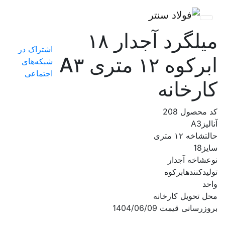
میلگرد آجدار ۱۸
اشتراک در
ابرکوه ۱۲ متری A۳
شبکه‌های
اجتماعی
کارخانه
کد محصول
208
آنالیز
A3
حالت
شاخه ۱۲ متری
سایز
18
نوع
شاخه آجدار
تولیدکننده
ابرکوه
واحد
محل تحویل
کارخانه
بروزرسانی قیمت
1404/06/09