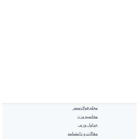
درباره ما
تماس با ما
همکاری با ما
خدمات
محصولات پُرطرفدار
لیست قیمت انواع تیرآهن
لیست قیمت ورق
لیست قیمت میلگرد
دسترسی سریع
مجله فولادسنتر
محاسبه وزن
جداول وزنی
مقالات و دانشنامه