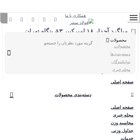
عضو می‌شوم
همکاری با ما
میلگرد آجدار ۱۸ امیرکبیر A۳ بنگاه تهران
محصولات
محصولات
دسته‌بندی‌ها
تولیکنندگان
کد محصول
139
مجله خبری
آنالیز
A3
حالت
صفحه اصلی
سایز
18
دسته‌بندی محصولات
نوع
شاخه آجدار
تولیدکننده
کارخانه امیرکبیر
صفحه اصلی
مجله خبری
واحد
محاسبه وزن
محل تحویل
بنگاه تهران
جداول وزنی
بروزرسانی قیمت
1403/07/28
خدمات