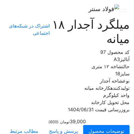
میلگرد آجدار ۱۸
اشتراک در شبکه‌های
اجتماعی
میانه
کد محصول
97
آنالیز
A3
حالت
شاخه ۱۲ متری
سایز
18
نوع
شاخه آجدار
تولیدکننده
کارخانه میانه
واحد
کیلوگرم
محل تحویل
کارخانه
بروزرسانی قیمت
1404/06/31
39,000
تومان
(
600
)
توضیحات محصول
پرسش و پاسخ
مطالب مرتبط