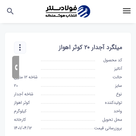
میلگرد آجدار ۲۰ کوثر اهواز
کد محصول
199
آنالیز
A3
حالت
شاخه ۱۲ متری
سایز
20
نوع
شاخه آجدار
تولیدکننده
کوثر اهواز
واحد
کیلوگرم
محل تحویل
کارخانه
بروزرسانی قیمت
1401/04/12