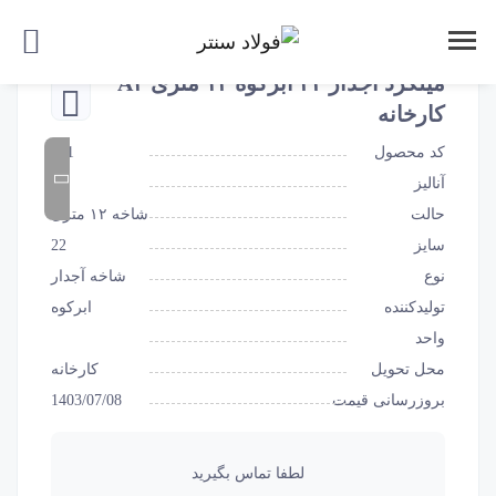
میلگرد آجدار ۲۲ ابرکوه ۱۲ متری A۳
کارخانه
کد محصول
211
آنالیز
A3
حالت
شاخه ۱۲ متری
سایز
22
نوع
شاخه آجدار
تولیدکننده
ابرکوه
واحد
محل تحویل
کارخانه
بروزرسانی قیمت
1403/07/08
لطفا تماس بگیرید