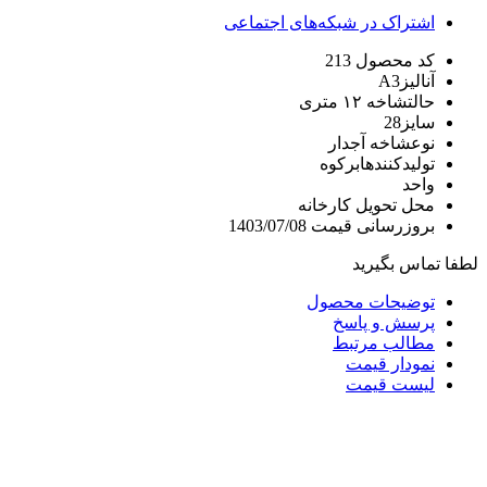
اشتراک در شبکه‌های اجتماعی
کد محصول
213
آنالیز
A3
حالت
شاخه ۱۲ متری
سایز
28
نوع
شاخه آجدار
تولیدکننده
ابرکوه
واحد
محل تحویل
کارخانه
بروزرسانی قیمت
1403/07/08
لطفا تماس بگیرید
توضیحات محصول
پرسش و پاسخ
مطالب مرتبط
نمودار قیمت
لیست قیمت