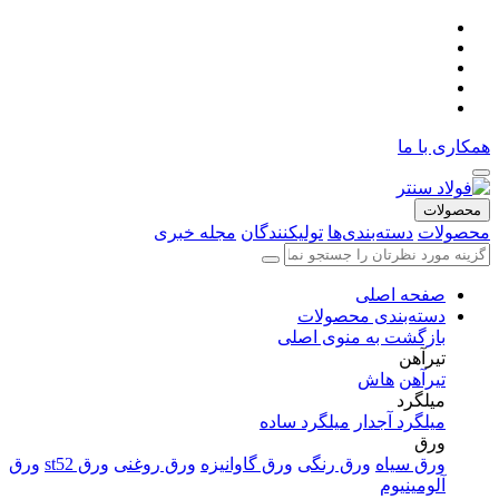
همکاری با ما
محصولات
محصولات
دسته‌بندی‌ها
تولیکنندگان
مجله خبری
صفحه اصلی
دسته‌بندی محصولات
بازگشت به منوی اصلی
تیرآهن
تیرآهن
هاش
میلگرد
میلگرد آجدار
میلگرد ساده
ورق
ورق سیاه
ورق رنگی
ورق گاوانیزه
ورق روغنی
ورق st52
ورق
آلومینیوم