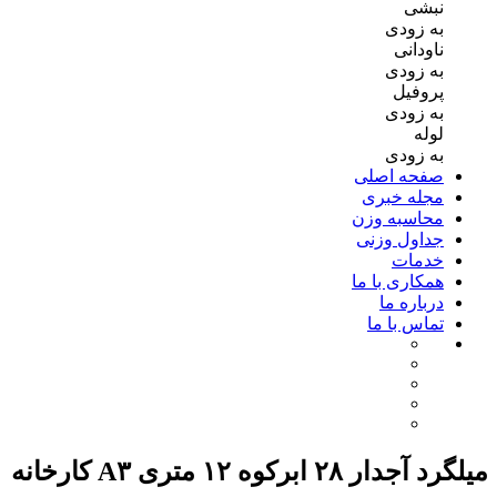
نبشی
به زودی
ناودانی
به زودی
پروفیل
به زودی
لوله
به زودی
صفحه اصلی
مجله خبری
محاسبه وزن
جداول وزنی
خدمات
همکاری با ما
درباره ما
تماس با ما
میلگرد آجدار ۲۸ ابرکوه ۱۲ متری A۳ کارخانه