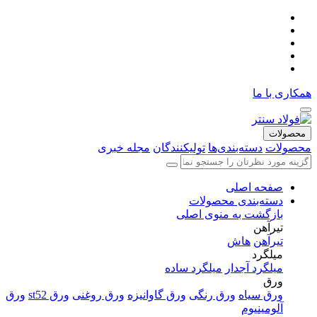
همکاری با ما
محصولات
محصولات
دسته‌بندی‌ها
تولیکنندگان
مجله خبری
صفحه اصلی
دسته‌بندی محصولات
بازگشت به منوی اصلی
تیرآهن
تیرآهن
هاش
میلگرد
میلگرد آجدار
میلگرد ساده
ورق
ورق سیاه
ورق رنگی
ورق گاوانیزه
ورق روغنی
ورق st52
ورق
آلومینیوم