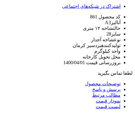
اشتراک در شبکه‌های اجتماعی
کد محصول
861
آنالیز
A3
حالت
شاخه ۱۲ متری
سایز
28
نوع
شاخه آجدار
تولیدکننده
بردسیر کرمان
واحد
کیلوگرم
محل تحویل
کارخانه
بروزرسانی قیمت
1400/04/01
لطفا تماس بگیرید
توضیحات محصول
پرسش و پاسخ
مطالب مرتبط
نمودار قیمت
لیست قیمت