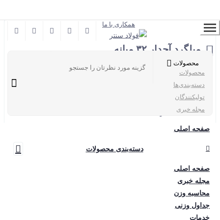
عضو می‌شوم
همکاری با ما
میلگرد آجدار ۳۲ میانه
محصولات
محصولات
دسته‌بندی‌ها
تولیکنندگان
کد محصول
102
مجله خبری
آنالیز
A3
حالت
شاخه ۱۲ متری
صفحه اصلی
سایز
30
دسته‌بندی محصولات
نوع
شاخه آجدار
تولیدکننده
کارخانه میانه
صفحه اصلی
مجله خبری
واحد
کیلوگرم
محاسبه وزن
محل تحویل
کارخانه
جداول وزنی
بروزرسانی قیمت
1404/06/31
خدمات