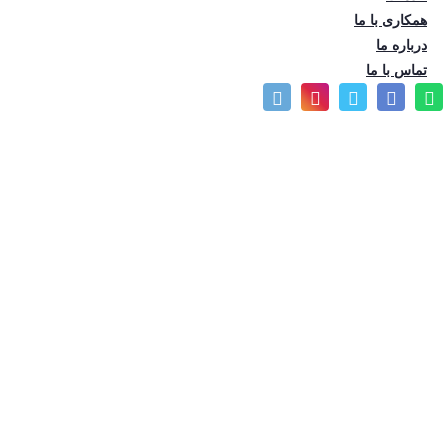
39,000
تومان
(
600
)
همکاری با ما
درباره ما
تماس با ما
توضیحات محصول
پرسش و پاسخ
مطالب مرتبط
نمودار قیمت
لیست قیمت