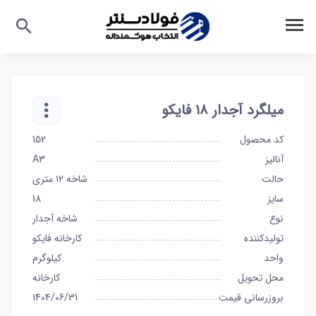
میلگرد آجدار ۱۸ فایکو
کد محصول
152
آنالیز
A3
حالت
شاخه ۱۲ متری
سایز
18
نوع
شاخه آجدار
تولیدکننده
کارخانه فایکو
واحد
کیلوگرم
محل تحویل
کارخانه
بروزرسانی قیمت
1404/06/31