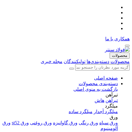
همکاری با ما
محصولات
محصولات
دسته‌بندی‌ها
تولیکنندگان
مجله خبری
صفحه اصلی
دسته‌بندی محصولات
بازگشت به منوی اصلی
تیرآهن
تیرآهن
هاش
میلگرد
میلگرد آجدار
میلگرد ساده
ورق
ورق سیاه
ورق رنگی
ورق گاوانیزه
ورق روغنی
ورق st52
ورق
آلومینیوم