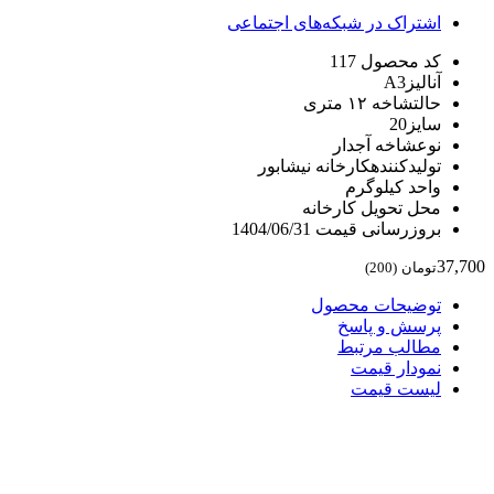
اشتراک در شبکه‌های اجتماعی
کد محصول
117
آنالیز
A3
حالت
شاخه ۱۲ متری
سایز
20
نوع
شاخه آجدار
تولیدکننده
کارخانه نیشابور
واحد
کیلوگرم
محل تحویل
کارخانه
بروزرسانی قیمت
1404/06/31
37,700
تومان
(
200
)
توضیحات محصول
پرسش و پاسخ
مطالب مرتبط
نمودار قیمت
لیست قیمت