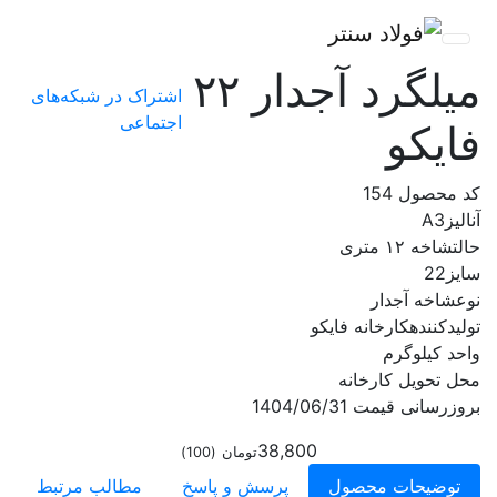
میلگرد آجدار ۲۲
اشتراک در شبکه‌های
اجتماعی
فایکو
کد محصول
154
آنالیز
A3
حالت
شاخه ۱۲ متری
سایز
22
نوع
شاخه آجدار
تولیدکننده
کارخانه فایکو
واحد
کیلوگرم
محل تحویل
کارخانه
بروزرسانی قیمت
1404/06/31
38,800
تومان
(
100
)
توضیحات محصول
پرسش و پاسخ
مطالب مرتبط