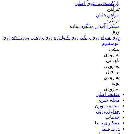
بازگشت به منوی اصلی
تیرآهن
تیرآهن
هاش
میلگرد
میلگرد آجدار
میلگرد ساده
ورق
ورق سیاه
ورق رنگی
ورق گاوانیزه
ورق روغنی
ورق st52
ورق
آلومینیوم
نبشی
به زودی
ناودانی
به زودی
پروفیل
به زودی
لوله
به زودی
صفحه اصلی
مجله خبری
محاسبه وزن
جداول وزنی
خدمات
همکاری با ما
درباره ما