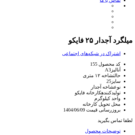
تماس با ما
میلگرد آجدار ۲۵ فایکو
اشتراک در شبکه‌های اجتماعی
کد محصول
155
آنالیز
A3
حالت
شاخه ۱۲ متری
سایز
25
نوع
شاخه آجدار
تولیدکننده
کارخانه فایکو
واحد
کیلوگرم
محل تحویل
کارخانه
بروزرسانی قیمت
1404/06/09
لطفا تماس بگیرید
توضیحات محصول