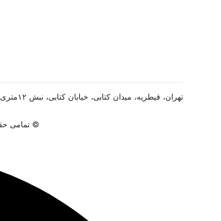
تهران، قیطریه، میدان کتابی، خیابان کتابی، نبش ۱۲متری، پلاک ۲، واحد ۱۴
© تمامی حقو