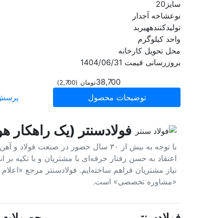
سایز
20
نوع
شاخه آجدار
تولیدکننده
هیربد
واحد
کیلوگرم
محل تحویل
کارخانه
بروزرسانی قیمت
1404/06/31
38,700
تومان
(
2,700
)
توضیحات محصول
پرسش 
فولادسنتر (یک راهکار هو
با توجه به بیش از ۳۰ سال حضور در صنعت 
اعتقاد به حسن رفتار حرفه‌ای با مشتریان و با تکیه بر
نیاز مشتریان فراهم ساخته‌ایم. فولادسنتر مرجع «اعلا
«مشاوره تخصصی» است.
فولادسنتر
محصولات پ