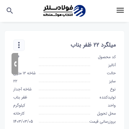
میلگرد ۲۲ ظفر بناب
کد محصول
896
آنالیز
A3
حالت
شاخه ۱۲ متری
سایز
22
نوع
شاخه آجدار
تولیدکننده
ظفر بناب
واحد
کیلوگرم
محل تحویل
کارخانه
بروزرسانی قیمت
1403/03/05