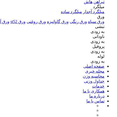
تیرآهن
هاش
میلگرد
میلگرد آجدار
میلگرد ساده
ورق
ورق سیاه
ورق رنگی
ورق گاوانیزه
ورق روغنی
ورق st52
ورق آل
نبشی
به زودی
ناودانی
به زودی
پروفیل
به زودی
لوله
به زودی
صفحه اصلی
مجله خبری
محاسبه وزن
جداول وزنی
خدمات
همکاری با ما
درباره ما
تماس با ما