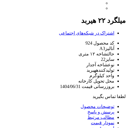
میلگرد ۲۲ هیربد
اشتراک در شبکه‌های اجتماعی
کد محصول
924
آنالیز
A3
حالت
شاخه ۱۲ متری
سایز
22
نوع
شاخه آجدار
تولیدکننده
هیربد
واحد
کیلوگرم
محل تحویل
کارخانه
بروزرسانی قیمت
1404/06/31
لطفا تماس بگیرید
توضیحات محصول
پرسش و پاسخ
مطالب مرتبط
نمودار قیمت