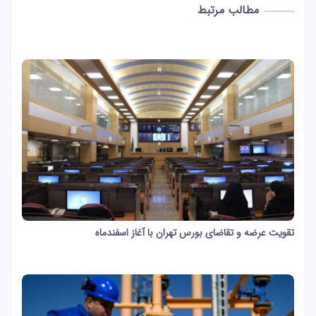
مطالب مرتبط
تقویت عرضه و تقاضای بورس تهران با آغاز اسفندماه
52 ثانیه
391