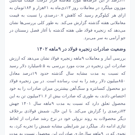
۱۲‌درصد از این عرضه‌‌‌ها مورد معامله قرار گرفت. قیمت میانگین
موزون میلگرد در معاملات روز ۱۳دی‌ماه به ۲۱‌هزار و ۱۸۴تومان به
ازای هر کیلوگرم رسید که کاهش ۰.۷درصدی را نسبت به قیمت
معاملاتی هفته گذشته گزارش می‌کند. به طور کلی بررسی‌‌‌ها نشان
می‌دهد که زنجیره فولاد طی هفته گذشته با آغاز فصل زمستان در
جو آرامی به سر می‌‌‌برد.
وضعیت صادرات زنجیره فولاد در ۹ماهه ۱۴۰۲
بررسی آمار و معاملات ۹ماهه
زنجیره فولاد
نشان می‌دهد که ارزش
صادرات این زنجیره در مدت مورد بررسی به ۵.۵میلیارد دلار رسید
که نسبت به مدت مشابه سال گذشته حدود ۱۹‌درصد معادل
۸۵۰میلیون دلار رشد را به ثبت رسانده است. در بین زنجیره فولاد
دو محصول کنسانتره و سنگ‌آهن بیشترین میزان صادرات را به خود
اختصاص دادند، به طوری که صادرات بیش از ۲۱.۶میلیون تن به این
محصول تعلق دارد که نسبت به مدت ۹ماهه سال ۱۴۰۱ جهش
۷۳درصدی را گزارش می‌کند. با این حال، شمش فولادی برخلاف
دیگر محصولات به روند نزولی خود در نرخ رشد صادرات از لحاظ
تناژی ادامه داد. میلگرد نیز شرایطی مشابه شمش را تجربه کرد، به
نحوی که در ۹ماهه سال‌جاری صادرات این محصول نسبت به مدت